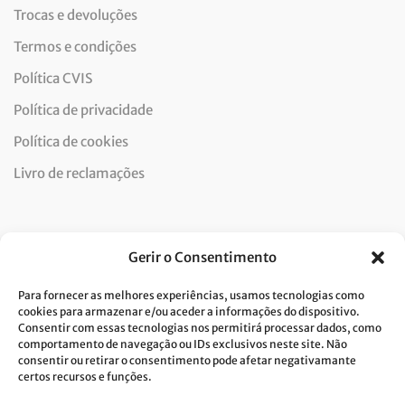
Trocas e devoluções
Termos e condições
Política CVIS
Política de privacidade
Política de cookies
Livro de reclamações
Newsletter
Gerir o Consentimento
Para fornecer as melhores experiências, usamos tecnologias como
cookies para armazenar e/ou aceder a informações do dispositivo.
Consentir com essas tecnologias nos permitirá processar dados, como
Dou consentimento ao tratamento de dados e aceito a
comportamento de navegação ou IDs exclusivos neste site. Não
consentir ou retirar o consentimento pode afetar negativamante
política de privacidade.*
certos recursos e funções.
A Costa Verde está comprometida com a implementação do RGPD. Para
tratarmos os seus dados pessoais, precisamos do seu consentimento.