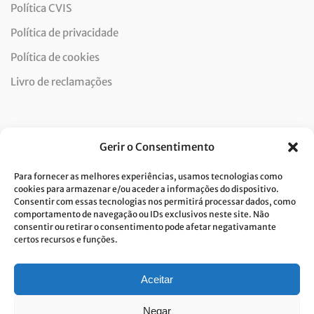
Política CVIS
Política de privacidade
Política de cookies
Livro de reclamações
Newsletter
Gerir o Consentimento
Para fornecer as melhores experiências, usamos tecnologias como
cookies para armazenar e/ou aceder a informações do dispositivo.
Consentir com essas tecnologias nos permitirá processar dados, como
Dou consentimento ao tratamento de dados e aceito a
comportamento de navegação ou IDs exclusivos neste site. Não
consentir ou retirar o consentimento pode afetar negativamante
política de privacidade.*
certos recursos e funções.
A Costa Verde está comprometida com a implementação do RGPD. Para
tratarmos os seus dados pessoais, precisamos do seu consentimento.
Clique
aqui
e conheça a nossa Política de Privacidade.
Aceitar
Negar