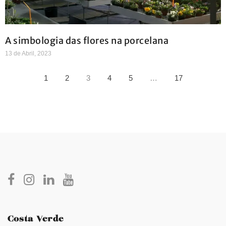
A simbologia das flores na porcelana
13 de Abril, 2023
1
2
3
4
5
…
17
Costa Verde