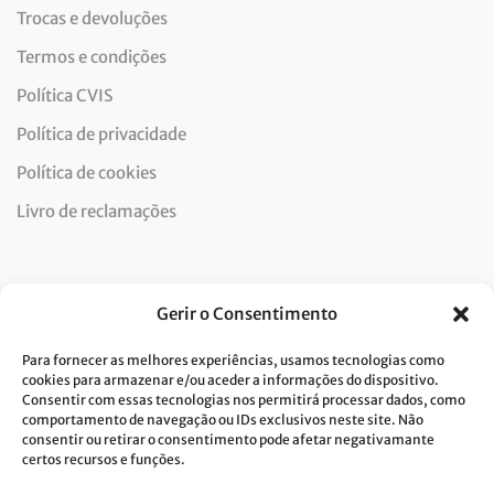
Trocas e devoluções
Termos e condições
Política CVIS
Política de privacidade
Política de cookies
Livro de reclamações
Newsletter
Gerir o Consentimento
Para fornecer as melhores experiências, usamos tecnologias como
cookies para armazenar e/ou aceder a informações do dispositivo.
Consentir com essas tecnologias nos permitirá processar dados, como
Dou consentimento ao tratamento de dados e aceito a
comportamento de navegação ou IDs exclusivos neste site. Não
consentir ou retirar o consentimento pode afetar negativamante
política de privacidade.*
certos recursos e funções.
A Costa Verde está comprometida com a implementação do RGPD. Para
tratarmos os seus dados pessoais, precisamos do seu consentimento.