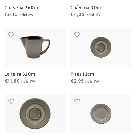
Chávena 260ml
Chávena 90ml
€
6,10
€
4,06
inclui IVA
inclui IVA
Leiteira 320ml
Pires 12cm
€
11,80
€
2,95
inclui IVA
inclui IVA