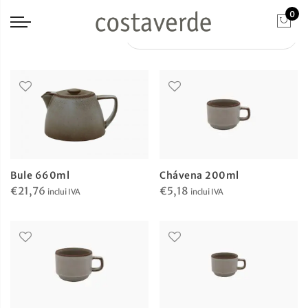
0
Bule 660ml
Chávena 200ml
€
21,76
€
5,18
inclui IVA
inclui IVA