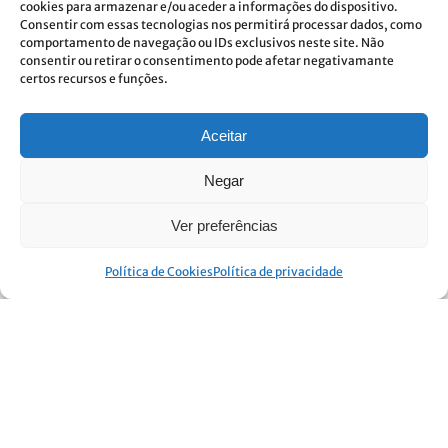
cookies para armazenar e/ou aceder a informações do dispositivo.
Envios e pagamentos
Consentir com essas tecnologias nos permitirá processar dados, como
comportamento de navegação ou IDs exclusivos neste site. Não
Trocas e devoluções
consentir ou retirar o consentimento pode afetar negativamante
certos recursos e funções.
Termos e condições
Política CVIS
Aceitar
Política de privacidade
Negar
Política de cookies
Ver preferências
Livro de reclamações
Política de Cookies
Política de privacidade
Newsletter
Dou consentimento ao tratamento de dados e aceito a
política de privacidade.*