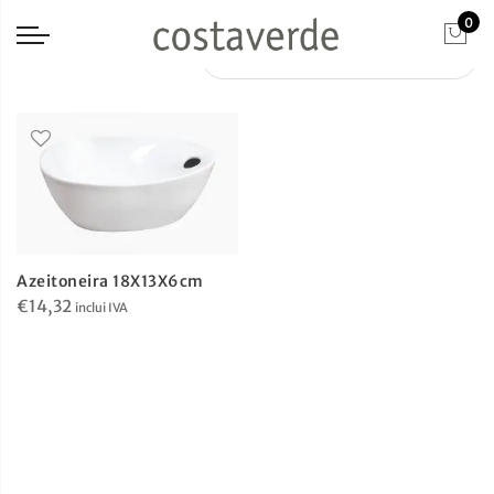
0
Azeitoneira 18X13X6cm
€
14,32
inclui IVA