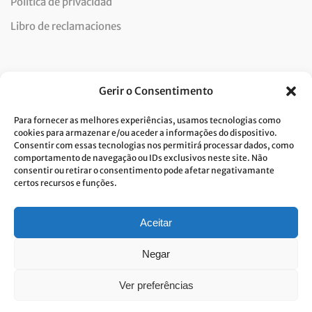
Política de privacidad
Libro de reclamaciones
Newsletter
Gerir o Consentimento
Para fornecer as melhores experiências, usamos tecnologias como
cookies para armazenar e/ou aceder a informações do dispositivo.
Consentir com essas tecnologias nos permitirá processar dados, como
Doy mi consentimiento para el tratamiento de datos y
comportamento de navegação ou IDs exclusivos neste site. Não
consentir ou retirar o consentimento pode afetar negativamante
acepto la política de privacidad.*
certos recursos e funções.
Costa Verde se compromete a aplicar el RGPD. Para procesar sus datos
personales, necesitamos su consentimiento. Haga clic
aqui
y conozca
nuestra política de privacidad.
Aceitar
Negar
Ver preferências