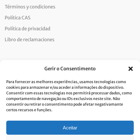
Términos y condiciones
Política CAS
Política de privacidad
Libro de reclamaciones
Newsletter
Gerir o Consentimento
Para fornecer as melhores experiências, usamos tecnologias como
cookies para armazenar e/ou aceder a informações do dispositivo.
Consentir com essas tecnologias nos permitirá processar dados, como
Doy mi consentimiento para el tratamiento de datos y
comportamento de navegação ou IDs exclusivos neste site. Não
consentir ou retirar o consentimento pode afetar negativamante
acepto la política de privacidad.*
certos recursos e funções.
Costa Verde se compromete a aplicar el RGPD. Para procesar sus datos
personales, necesitamos su consentimiento. Haga clic
aqui
y conozca
nuestra política de privacidad.
Aceitar