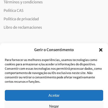
Términos y condiciones
Política CAS
Política de privacidad
Libro de reclamaciones
Newsletter
Gerir o Consentimento
Para fornecer as melhores experiências, usamos tecnologias como
cookies para armazenar e/ou aceder a informações do dispositivo.
Consentir com essas tecnologias nos permitirá processar dados, como
Doy mi consentimiento para el tratamiento de datos y
comportamento de navegação ou IDs exclusivos neste site. Não
consentir ou retirar o consentimento pode afetar negativamante
acepto la política de privacidad.*
certos recursos e funções.
Costa Verde se compromete a aplicar el RGPD. Para procesar sus datos
personales, necesitamos su consentimiento. Haga clic
aqui
y conozca
nuestra política de privacidad.
Aceitar
Negar