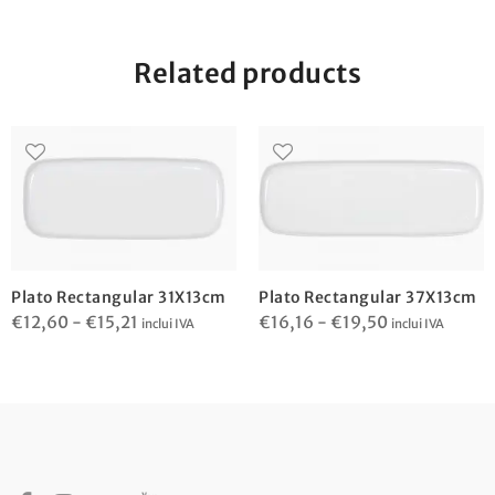
Related products
Plato Rectangular 31X13cm
Plato Rectangular 37X13cm
Rango
Rango
€
12,60
-
€
15,21
€
16,16
-
€
19,50
inclui IVA
inclui IVA
de
de
precios:
precios:
desde
desde
€12,60
€16,16
hasta
hasta
€15,21
€19,50