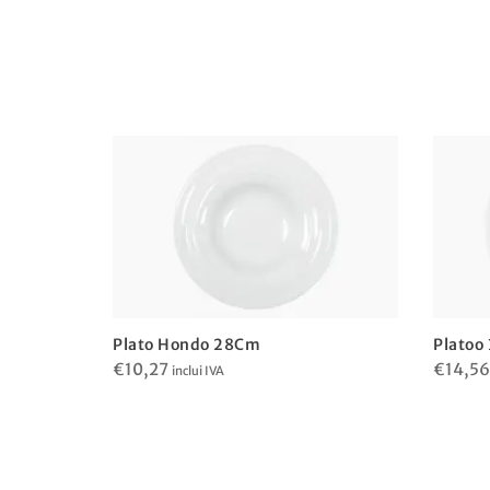
Plato Hondo 28Cm
Platoo
€
10,27
€
14,56
inclui IVA