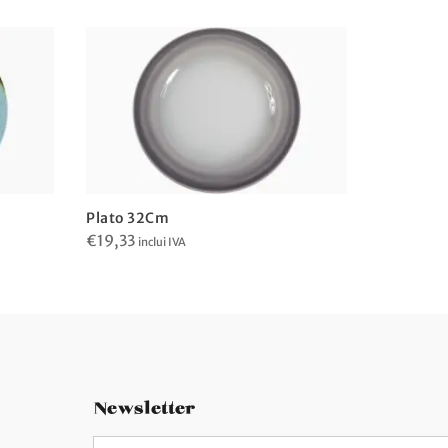
Plato 32Cm
Plato 33
€
19,33
€
14,07
inclui IVA
in
Newsletter