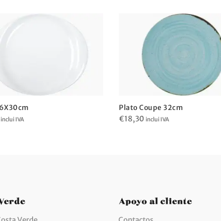
36X30cm
Plato Coupe 32cm
€
18,30
inclui IVA
inclui IVA
 Verde
Apoyo al cliente
Costa Verde
Contactos