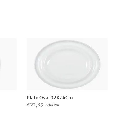
Plato Oval 32X24Cm
€
22,89
inclui IVA