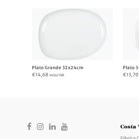
Plato Grande 32x24cm
Plato 
€
14,68
€
13,70
inclui IVA
Costa
Fábrica 