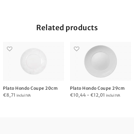
Related products
Plato Hondo Coupe 20cm
Plato Hondo Coupe 29cm
Rango
€
8,71
€
10,44
-
€
12,01
inclui IVA
inclui IVA
de
precios:
desde
€10,44
hasta