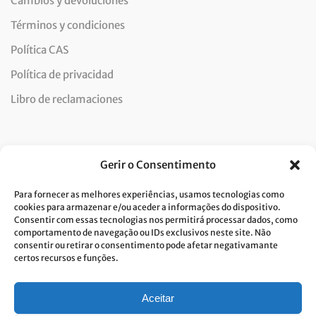
Cambios y devoluciones
Términos y condiciones
Política CAS
Política de privacidad
Libro de reclamaciones
Newsletter
Gerir o Consentimento
Para fornecer as melhores experiências, usamos tecnologias como
cookies para armazenar e/ou aceder a informações do dispositivo.
Consentir com essas tecnologias nos permitirá processar dados, como
Doy mi consentimiento para el tratamiento de datos y
comportamento de navegação ou IDs exclusivos neste site. Não
consentir ou retirar o consentimento pode afetar negativamante
acepto la política de privacidad.*
certos recursos e funções.
Costa Verde se compromete a aplicar el RGPD. Para procesar sus datos
personales, necesitamos su consentimiento. Haga clic
aqui
y conozca
nuestra política de privacidad.
Aceitar