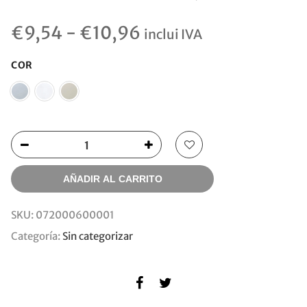
Rango
€
9,54
-
€
10,96
inclui IVA
de
precios:
COR
desde
€9,54
hasta
€10,96
AÑADIR AL CARRITO
SKU:
072000600001
Categoría:
Sin categorizar