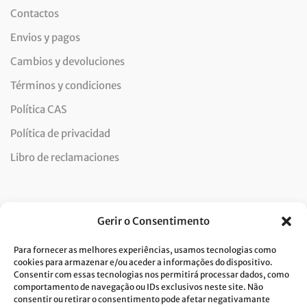
Contactos
Envios y pagos
Cambios y devoluciones
Términos y condiciones
Política CAS
Política de privacidad
Libro de reclamaciones
Newsletter
Gerir o Consentimento
Para fornecer as melhores experiências, usamos tecnologias como
cookies para armazenar e/ou aceder a informações do dispositivo.
Consentir com essas tecnologias nos permitirá processar dados, como
Doy mi consentimiento para el tratamiento de datos y
comportamento de navegação ou IDs exclusivos neste site. Não
consentir ou retirar o consentimento pode afetar negativamante
acepto la política de privacidad.*