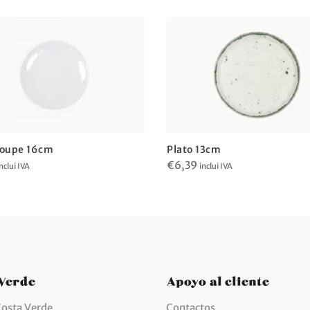
Coupe 16cm
Plato 13cm
€
6,39
nclui IVA
inclui IVA
 Verde
Apoyo al cliente
Costa Verde
Contactos