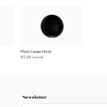
Plato Coupe 16cm
Plato 16
€
5,06
€
6,73
inclui IVA
incl
Newsletter