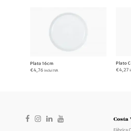
Plato 
Plato 16cm
€
4,27
€
4,76
i
inclui IVA
Costa
Fábrica 