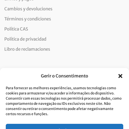
Cambios y devoluciones
Términos y condiciones
Política CAS
Política de privacidad
Libro de reclamaciones
Newsletter
Gerir o Consentimento
Para fornecer as melhores experiências, usamos tecnologias como
cookies para armazenar e/ou aceder a informações do dispositivo.
Consentir com essas tecnologias nos permitirá processar dados, como
Doy mi consentimiento para el tratamiento de datos y
comportamento de navegação ou IDs exclusivos neste site. Não
consentir ou retirar o consentimento pode afetar negativamante
acepto la política de privacidad.*
certos recursos e funções.
Costa Verde se compromete a aplicar el RGPD. Para procesar sus datos
personales, necesitamos su consentimiento. Haga clic
aqui
y conozca
nuestra política de privacidad.