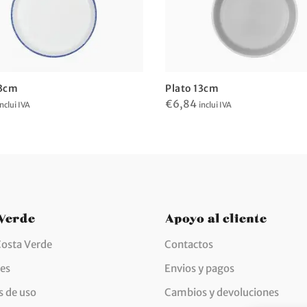
13cm
Plato 13cm
€
6,84
inclui IVA
inclui IVA
 Verde
Apoyo al cliente
Costa Verde
Contactos
des
Envios y pagos
 de uso
Cambios y devoluciones