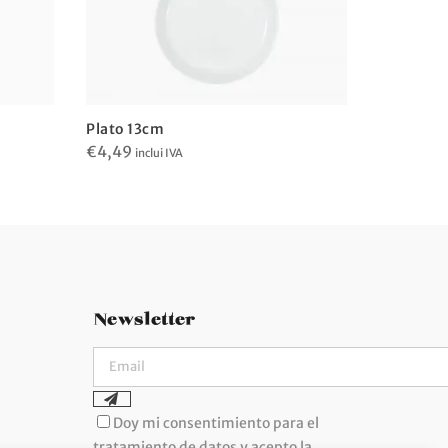
Plato 16
Plato 13cm
€
4,65
€
4,49
incl
inclui IVA
Newsletter
Doy mi consentimiento para el
tratamiento de datos y acepto la