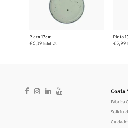
Plato 13cm
Plato 
€
6,39
€
5,99
inclui IVA
Costa
Fábrica 
Solicitu
Cuidados