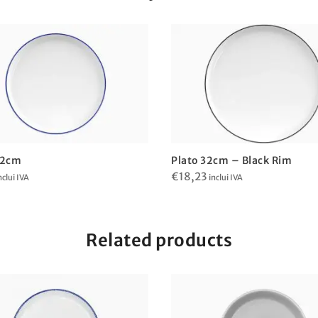
22cm
Plato 32cm – Black Rim
€
18,23
nclui IVA
inclui IVA
Related products