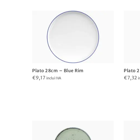
Plato 28cm – Blue Rim
Plato 
€
9,17
€
7,32
inclui IVA
i