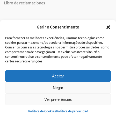
Libro de reclamaciones
Newsletter
Gerir o Consentimento
Para fornecer as melhores experiências, usamos tecnologias como
cookies para armazenar e/ou aceder a informações do dispositivo.
Consentir com essas tecnologias nos permitirá processar dados, como
Doy mi consentimiento para el tratamiento de datos y
comportamento de navegação ou IDs exclusivos neste site. Não
consentir ou retirar o consentimento pode afetar negativamante
acepto la política de privacidad.*
certos recursos e funções.
Costa Verde se compromete a aplicar el RGPD. Para procesar sus datos
personales, necesitamos su consentimiento. Haga clic
aqui
y conozca
nuestra política de privacidad.
Aceitar
Negar
Ver preferências
© Built with passion. All rights reserved
Link&Grow
.
Política de Cookies
Política de privacidad