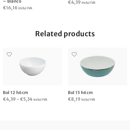
– Blanco
€
4,39
inclui IVA
€
16,16
inclui IVA
Related products
Bol 12 h6cm
Bol 15 h6cm
Rango
€
4,39
-
€
5,34
€
8,19
inclui IVA
inclui IVA
de
precios:
desde
€4,39