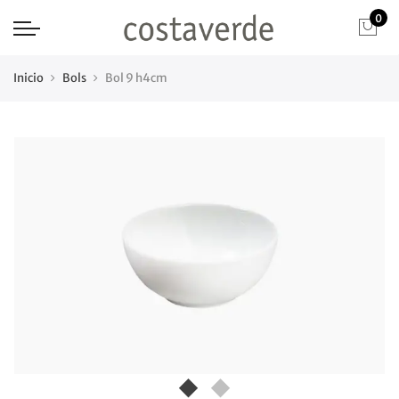
0
Inicio
Bols
Bol 9 h4cm