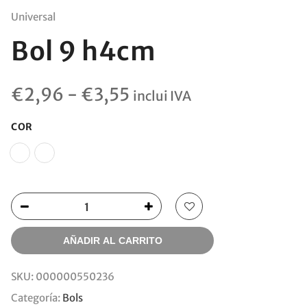
Universal
Bol 9 h4cm
Rango
€
2,96
-
€
3,55
inclui IVA
de
precios:
COR
desde
€2,96
hasta
€3,55
AÑADIR AL CARRITO
SKU:
000000550236
Categoría:
Bols