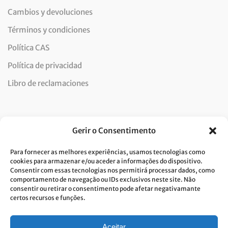
Cambios y devoluciones
Términos y condiciones
Política CAS
Política de privacidad
Libro de reclamaciones
Newsletter
Gerir o Consentimento
Para fornecer as melhores experiências, usamos tecnologias como
cookies para armazenar e/ou aceder a informações do dispositivo.
Consentir com essas tecnologias nos permitirá processar dados, como
Doy mi consentimiento para el tratamiento de datos y
comportamento de navegação ou IDs exclusivos neste site. Não
consentir ou retirar o consentimento pode afetar negativamante
acepto la política de privacidad.*
certos recursos e funções.
Costa Verde se compromete a aplicar el RGPD. Para procesar sus datos
personales, necesitamos su consentimiento. Haga clic
aqui
y conozca
nuestra política de privacidad.
Aceitar