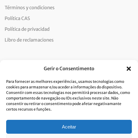
Términos y condiciones
Política CAS
Política de privacidad
Libro de reclamaciones
Newsletter
Gerir o Consentimento
Para fornecer as melhores experiências, usamos tecnologias como
cookies para armazenar e/ou aceder a informações do dispositivo.
Consentir com essas tecnologias nos permitirá processar dados, como
Doy mi consentimiento para el tratamiento de datos y
comportamento de navegação ou IDs exclusivos neste site. Não
consentir ou retirar o consentimento pode afetar negativamante
acepto la política de privacidad.*
certos recursos e funções.
Costa Verde se compromete a aplicar el RGPD. Para procesar sus datos
personales, necesitamos su consentimiento. Haga clic
aqui
y conozca
nuestra política de privacidad.
Aceitar