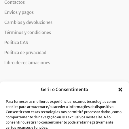
Contactos
Envios y pagos
Cambios y devoluciones
Términos y condiciones
Política CAS
Política de privacidad
Libro de reclamaciones
Newsletter
Gerir o Consentimento
Para fornecer as melhores experiências, usamos tecnologias como
cookies para armazenar e/ou aceder a informações do dispositivo.
Consentir com essas tecnologias nos permitirá processar dados, como
Doy mi consentimiento para el tratamiento de datos y
comportamento de navegação ou IDs exclusivos neste site. Não
consentir ou retirar o consentimento pode afetar negativamante
acepto la política de privacidad.*
certos recursos e funções.