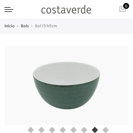
0
Inicio
Bols
Bol 15 h9cm