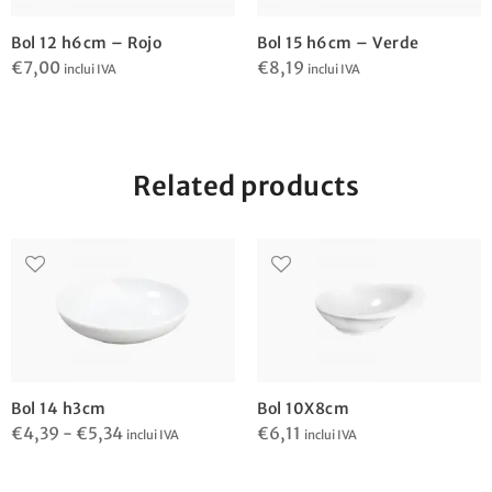
Bol 12 h6cm – Rojo
Bol 15 h6cm – Verde
€
7,00
€
8,19
inclui IVA
inclui IVA
Related products
Bol 14 h3cm
Bol 10X8cm
Rango
€
4,39
-
€
5,34
€
6,11
inclui IVA
inclui IVA
de
precios: