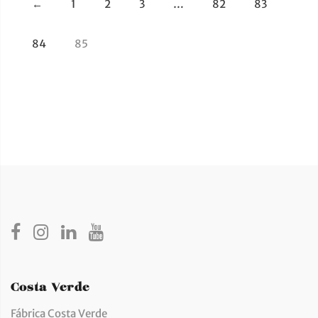
←
1
2
3
…
82
83
84
85
Costa Verde
Fábrica Costa Verde