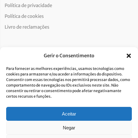
Política de privacidade
Política de cookies
Livro de reclamações
Newsletter
Gerir o Consentimento
Para fornecer as melhores experiências, usamos tecnologias como
cookies para armazenar e/ou aceder a informações do dispositivo.
Consentir com essas tecnologias nos permitirá processar dados, como
Dou consentimento ao tratamento de dados e aceito a
comportamento de navegação ou IDs exclusivos neste site. Não
consentir ou retirar o consentimento pode afetar negativamante
política de privacidade.*
certos recursos e funções.
A Costa Verde está comprometida com a implementação do RGPD. Para
tratarmos os seus dados pessoais, precisamos do seu consentimento.
Clique
aqui
e conheça a nossa Política de Privacidade.
Aceitar
Negar