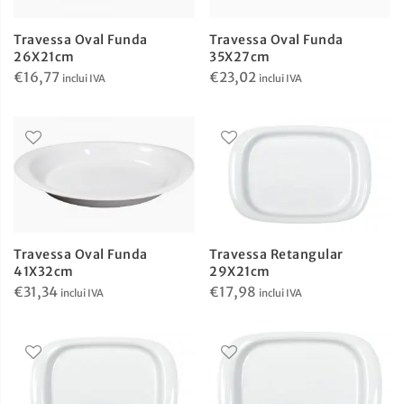
Travessa Oval Funda
Travessa Oval Funda
26X21cm
35X27cm
€
16,77
€
23,02
inclui IVA
inclui IVA
Travessa Oval Funda
Travessa Retangular
41X32cm
29X21cm
€
31,34
€
17,98
inclui IVA
inclui IVA