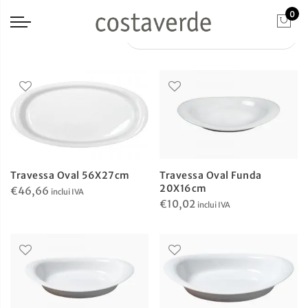
0
Travessa Oval 56X27cm
Travessa Oval Funda
20X16cm
€
46,66
inclui IVA
€
10,02
inclui IVA